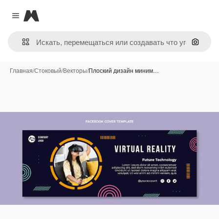
Magnific
Close menu
Поиск 
Главная
/
Стоковый
/
Векторы
/
Плоский дизайн миним…