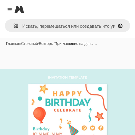
Magnific
Close menu
Поиск 
Главная
/
Стоковый
/
Векторы
/
Приглашение на день …