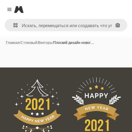
Magnific
Close menu
Поиск 
Главная
/
Стоковый
/
Векторы
/
Плоский дизайн новог…