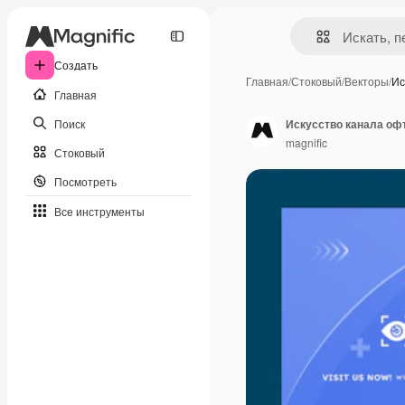
Создать
Главная
/
Стоковый
/
Векторы
/
Ис
Главная
Поиск
Искусство канала офт
magnific
Стоковый
Посмотреть
Все инструменты