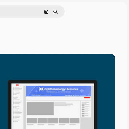
Поиск по изображению
Поиск