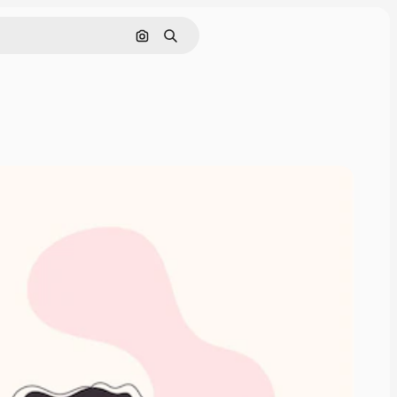
Поиск по изображению
Поиск