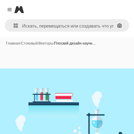
Magnific
Close menu
Поиск 
Главная
/
Стоковый
/
Векторы
/
Плоский дизайн научн…