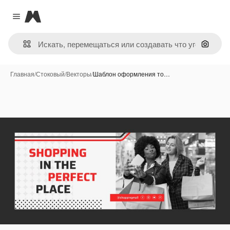
Magnific
Close menu
Поиск 
Главная
/
Стоковый
/
Векторы
/
Шаблон оформления то…