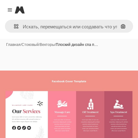
Magnific
Close menu
Поиск 
Главная
/
Стоковый
/
Векторы
/
Плоский дизайн спа п…