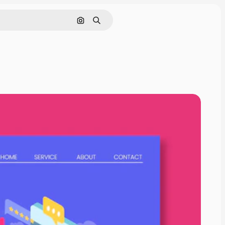
Поиск по изображению
Поиск