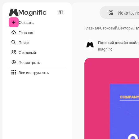
Создать
Главная
/
Стоковый
/
Векторы
/
Пл
Главная
Поиск
Плоский дизайн шабл
magnific
Стоковый
Посмотреть
Все инструменты