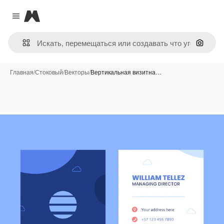
Magnific
Close menu
Поиск 
Главная
/
Стоковый
/
Векторы
/
Вертикальная визитна…