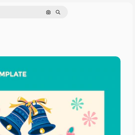
Поиск по изображению
Поиск