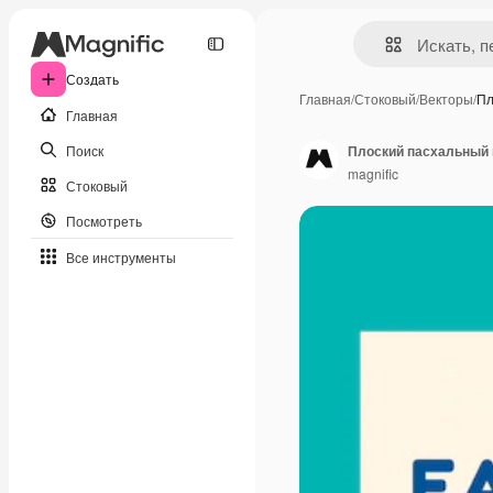
Создать
Главная
/
Стоковый
/
Векторы
/
Пл
Главная
Поиск
Плоский пасхальный 
magnific
Стоковый
Посмотреть
Все инструменты