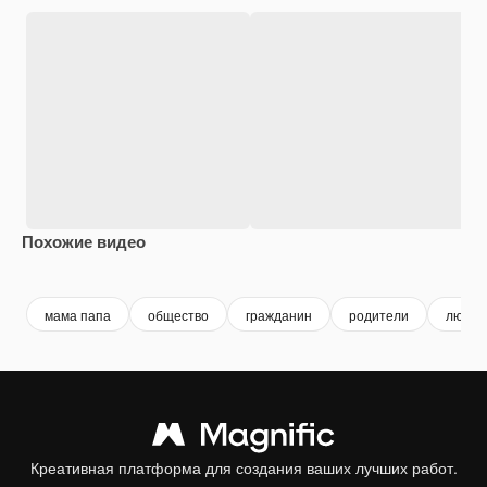
Похожие видео
Premium
Premium
мама папа
общество
гражданин
родители
люди
Креативная платформа для создания ваших лучших работ.