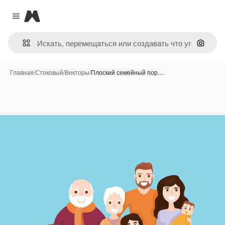
Magnific
Close menu
Поиск 
Главная
/
Стоковый
/
Векторы
/
Плоский семейный пор…