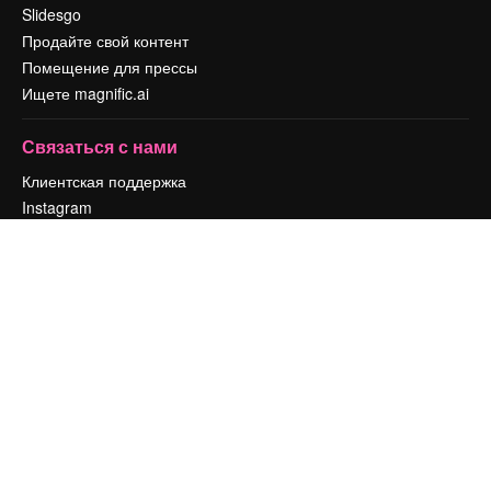
Slidesgo
Продайте свой контент
Помещение для прессы
Ищете magnific.ai
Связаться с нами
Клиентская поддержка
Instagram
YouTube
LinkedIn
TikTok
Discord
X
Reddit
Copyright © 2010-
2026
Freepik Company S.L.U.
Все права защищены
.