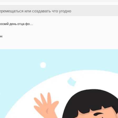
оский день отца фо…
он