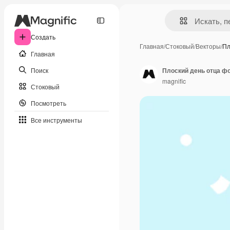
Создать
Главная
/
Стоковый
/
Векторы
/
Пл
Главная
Поиск
Плоский день отца ф
magnific
Стоковый
Посмотреть
Все инструменты