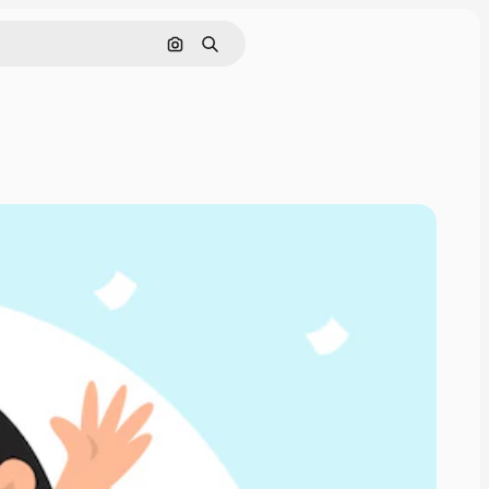
Поиск по изображению
Поиск