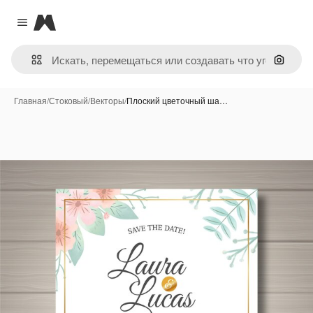
Magnific
Close menu
Поиск 
Главная
/
Стоковый
/
Векторы
/
Плоский цветочный ша…