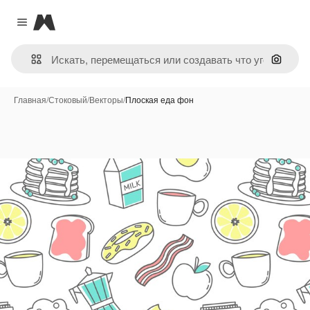
Magnific
Close menu
Поиск 
Главная
/
Стоковый
/
Векторы
/
Плоская еда фон