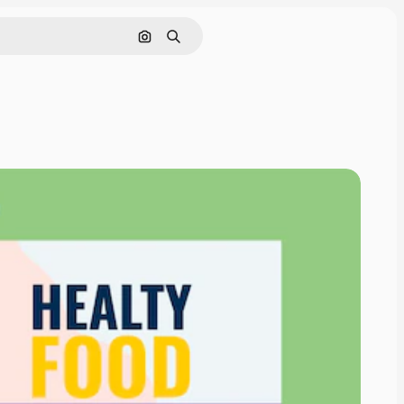
Поиск по изображению
Поиск