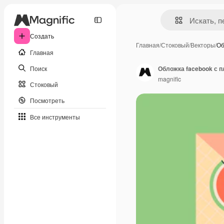
Создать
Главная
/
Стоковый
/
Векторы
/
Об
Главная
Поиск
Обложка facebook с п
magnific
Стоковый
Посмотреть
Все инструменты