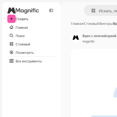
Создать
Главная
/
Стоковый
/
Векторы
/
Вр
Главная
Поиск
Врач с плоской рукой
magnific
Стоковый
Посмотреть
Все инструменты