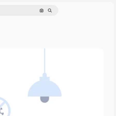
Поиск по изображению
Поиск