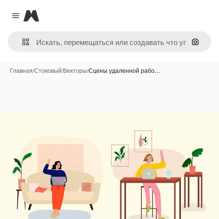
Magnific
Close menu
Поиск 
Главная
/
Стоковый
/
Векторы
/
Сцены удаленной рабо…