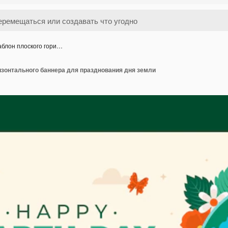
блон плоского гори…
изонтального баннера для празднования дня земли