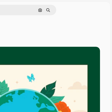
Поиск по изображению
Поиск