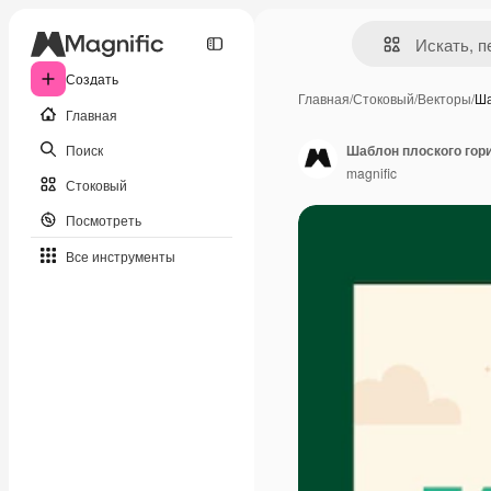
Создать
Главная
/
Стоковый
/
Векторы
/
Ша
Главная
Поиск
Шаблон плоского гор
magnific
Стоковый
Посмотреть
Все инструменты