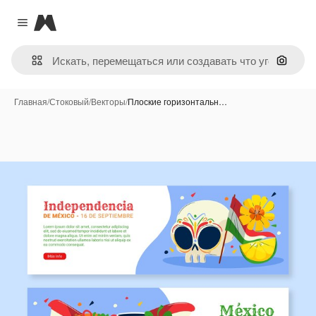
Magnific
Close menu
Поиск 
Главная
/
Стоковый
/
Векторы
/
Плоские горизонтальн…