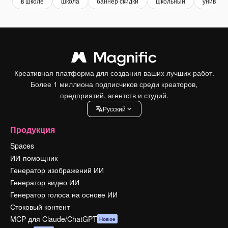
в школе
школа
баннер скидки
школьный
универс
Креативная платформа для создания ваших лучших работ.
Более 1 миллиона подписчиков среди креаторов,
предприятий, агентств и студий.
Pусский
Продукция
Spaces
ИИ-помощник
Генератор изображений ИИ
Генератор видео ИИ
Генератор голоса на основе ИИ
Стоковый контент
MCP для Claude/ChatGPT
Новое