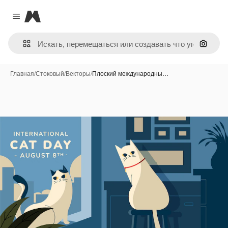
Magnific
Close menu
Поиск 
Главная
/
Стоковый
/
Векторы
/
Плоский международны…