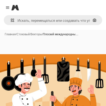
Magnific
Close menu
Поиск 
Главная
/
Стоковый
/
Векторы
/
Плоский международны…