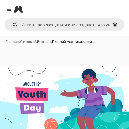
Magnific
Close menu
Поиск 
Главная
/
Стоковый
/
Векторы
/
Плоский международны…