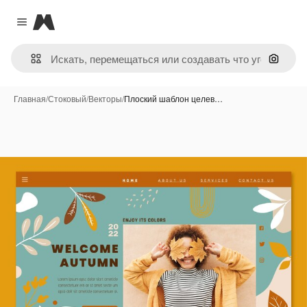
Magnific
Close menu
Поиск 
Главная
/
Стоковый
/
Векторы
/
Плоский шаблон целев…