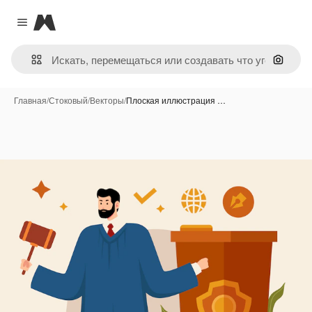
Magnific
Close menu
Поиск 
Главная
/
Стоковый
/
Векторы
/
Плоская иллюстрация …