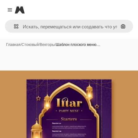
Magnific
Close menu
Поиск 
Главная
/
Стоковый
/
Векторы
/
Шаблон плоского меню…