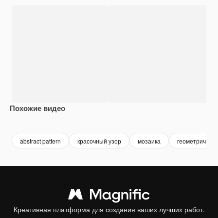
Похожие видео
Premium
Premium
Premium
Premium
abstract pattern
красочный узор
мозаика
геометрическ
Креативная платформа для создания ваших лучших работ.