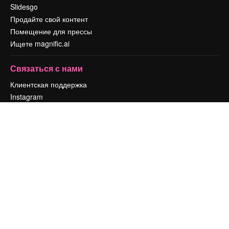
Slidesgo
Продайте свой контент
Помещение для прессы
Ищете magnific.ai
Связаться с нами
Клиентская поддержка
Instagram
YouTube
LinkedIn
TikTok
Discord
X
Reddit
Copyright © 2010-
2026
Freepik Company S.L.U.
Все права защищены
.