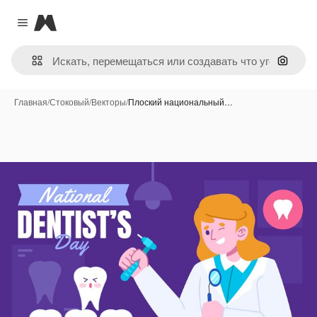
Magnific
Close menu
Поиск 
Главная
/
Стоковый
/
Векторы
/
Плоский национальный…