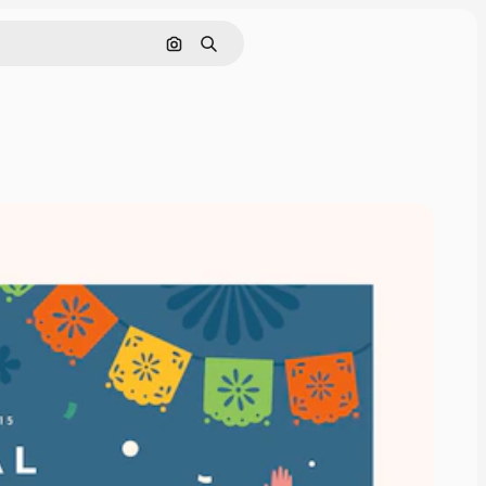
Поиск по изображению
Поиск