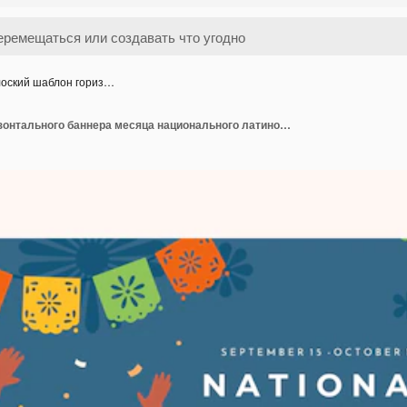
оский шаблон гориз…
Плоский шаблон горизонтального баннера месяца национального латиноамериканского наследия