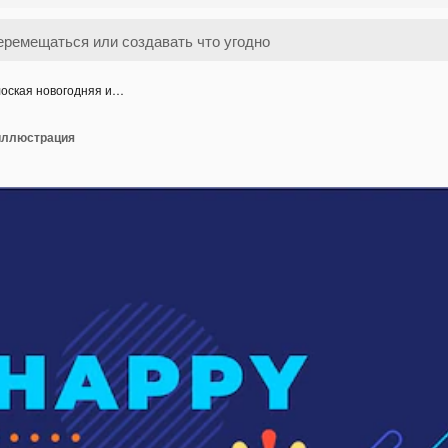
оская новогодняя и…
иллюстрация