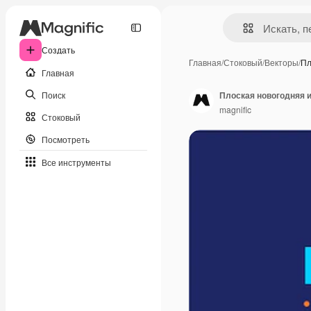
Создать
Главная
/
Стоковый
/
Векторы
/
Пл
Главная
Поиск
Плоская новогодняя 
magnific
Стоковый
Посмотреть
Все инструменты