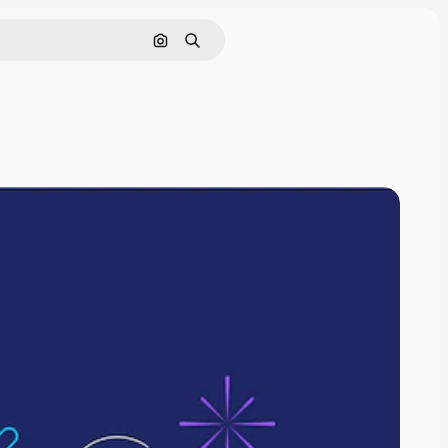
Поиск по изображению
Поиск