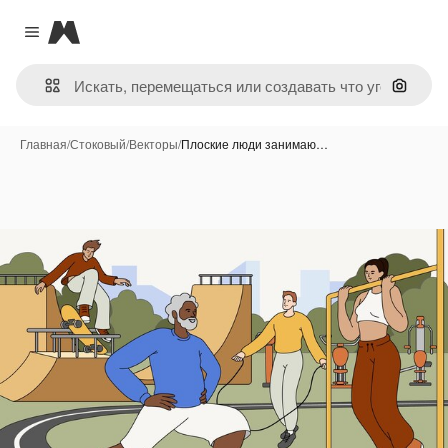
Magnific
Close menu
Поиск 
Главная
/
Стоковый
/
Векторы
/
Плоские люди занимаю…