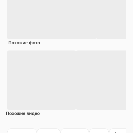
Похожие фото
Похожие видео
Premium
Premium
Premium
Premium
Сгенериров