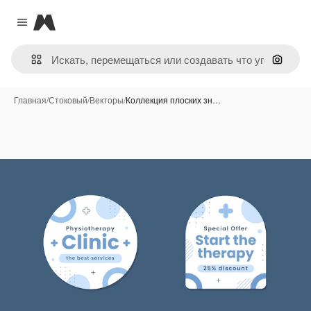
Magnific
Close menu
Поиск 
Главная
/
Стоковый
/
Векторы
/
Коллекция плоских зн…