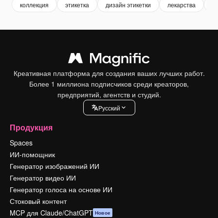
коллекция
этикетка
дизайн этикетки
лекарства
л
Креативная платформа для создания ваших лучших работ.
Более 1 миллиона подписчиков среди креаторов,
предприятий, агентств и студий.
Pусский
Продукция
Spaces
ИИ-помощник
Генератор изображений ИИ
Генератор видео ИИ
Генератор голоса на основе ИИ
Стоковый контент
MCP для Claude/ChatGPT
Новое