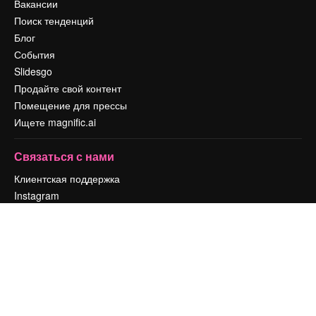
Вакансии
Поиск тенденций
Блог
События
Slidesgo
Продайте свой контент
Помещение для прессы
Ищете magnific.ai
Связаться с нами
Клиентская поддержка
Instagram
YouTube
LinkedIn
TikTok
Discord
X
Reddit