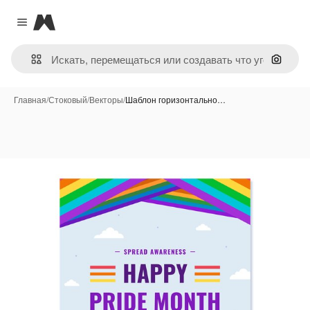
Magnific
Close menu
Поиск 
Главная
/
Стоковый
/
Векторы
/
Шаблон горизонтально…