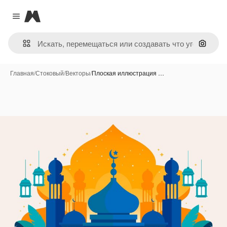
Magnific
Close menu
Поиск 
Главная
/
Стоковый
/
Векторы
/
Плоская иллюстрация …