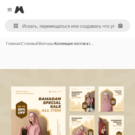
Magnific
Close menu
Поиск 
Главная
/
Стоковый
/
Векторы
/
Коллекция постов в i…