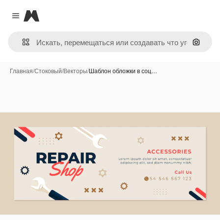
Magnific
Close menu
Поиск 
Главная
/
Стоковый
/
Векторы
/
Шаблон обложки в соц…