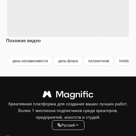
Похожие видео
Premium
Premium
день независимости
день флага
патриотизм
holiday
Креативная платформа для создания ваших лучших работ.
Более 1 миллиона подписчиков среди креаторов,
предприятий, агентств и студий.
Pусский