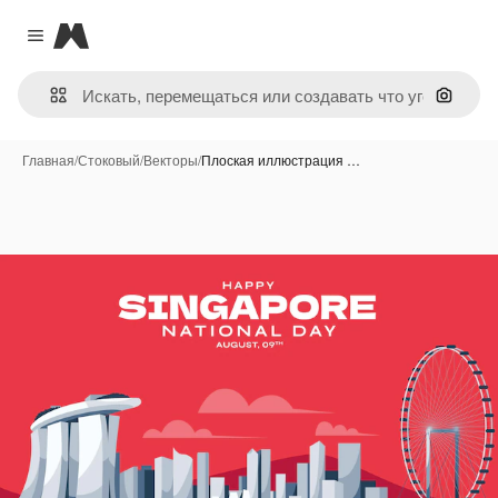
Magnific
Close menu
Поиск 
Главная
/
Стоковый
/
Векторы
/
Плоская иллюстрация …