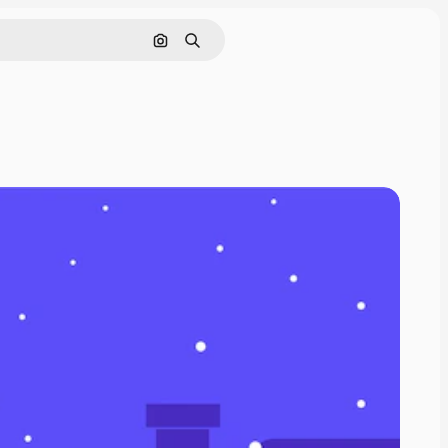
Поиск по изображению
Поиск