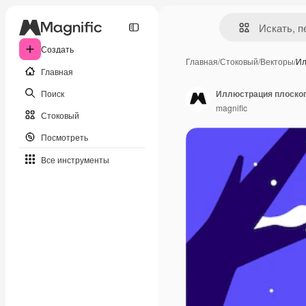
Создать
Главная
/
Стоковый
/
Векторы
/
Ил
Главная
Поиск
Иллюстрация плоског
magnific
Стоковый
Посмотреть
Все инструменты