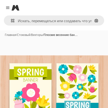
Magnific
Close menu
Поиск 
Главная
/
Стоковый
/
Векторы
/
Плоские весенние бан…