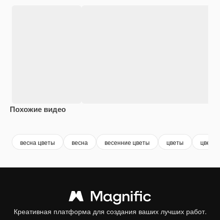
Похожие видео
Premium
Premium
Сгенерировано с помощью ИИ
весна цветы
весна
весенние цветы
цветы
цвете
Креативная платформа для создания ваших лучших работ.