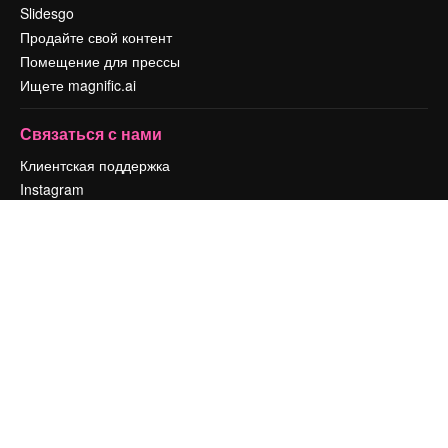
Slidesgo
Продайте свой контент
Помещение для прессы
Ищете magnific.ai
Связаться с нами
Клиентская поддержка
Instagram
YouTube
LinkedIn
TikTok
Discord
X
Reddit
Copyright © 2010-
2026
Freepik Company S.L.U.
Все права защищены
.