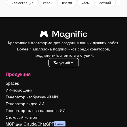
иллюстрация
сезон
время
часы
летний
вес
Креативная платформа для создания ваших лучших работ.
Более 1 миллиона подписчиков среди креаторов,
предприятий, агентств и студий.
Pусский
Продукция
Spaces
ИИ-помощник
Генератор изображений ИИ
Генератор видео ИИ
Генератор голоса на основе ИИ
Стоковый контент
MCP для Claude/ChatGPT
Новое