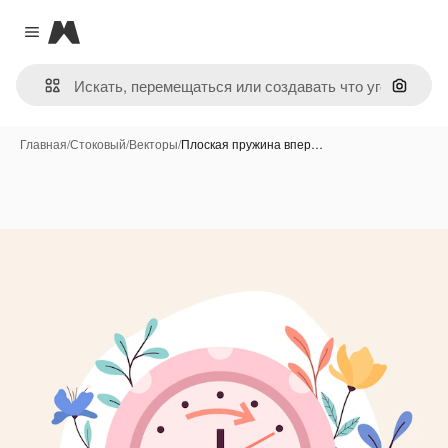
Magnific
Close menu
Поиск 
Главная
/
Стоковый
/
Векторы
/
Плоская пружина впер…