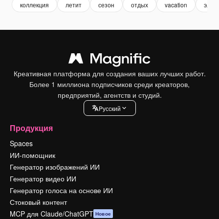
коллекция
летит
сезон
отдых
vacation
элем
Креативная платформа для создания ваших лучших работ.
Более 1 миллиона подписчиков среди креаторов,
предприятий, агентств и студий.
Pусский
Продукция
Spaces
ИИ-помощник
Генератор изображений ИИ
Генератор видео ИИ
Генератор голоса на основе ИИ
Стоковый контент
MCP для Claude/ChatGPT
Новое