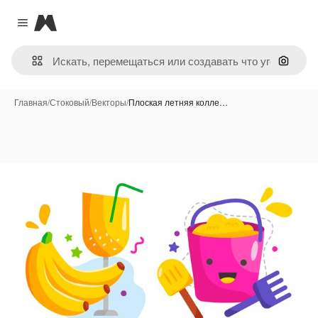
Magnific
Close menu
Поиск 
Главная
/
Стоковый
/
Векторы
/
Плоская летняя колле…