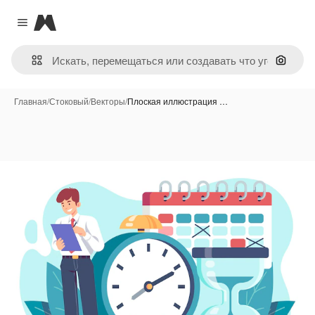
Magnific
Close menu
Поиск 
Главная
/
Стоковый
/
Векторы
/
Плоская иллюстрация …