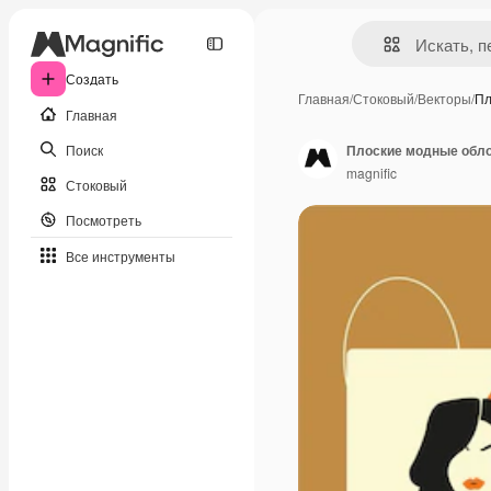
Создать
Главная
/
Стоковый
/
Векторы
/
Пл
Главная
Поиск
Плоские модные обло
magnific
Стоковый
Посмотреть
Все инструменты