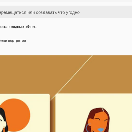
оские модные облож…
жки портретов