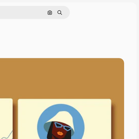
Поиск по изображению
Поиск