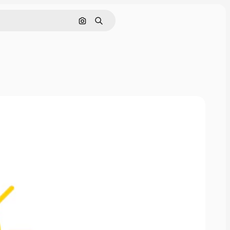
Поиск по изображению
Поиск