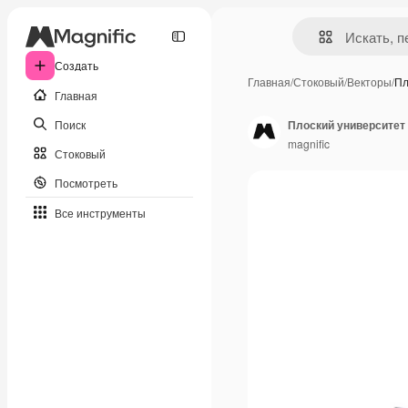
Создать
Главная
/
Стоковый
/
Векторы
/
Пл
Главная
Поиск
Плоский университет
magnific
Стоковый
Посмотреть
Все инструменты