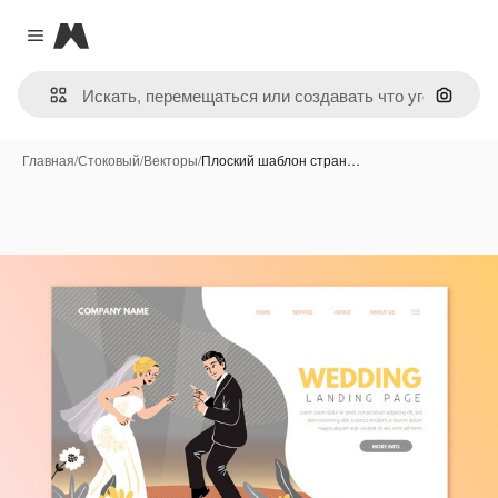
Magnific
Close menu
Поиск 
Главная
/
Стоковый
/
Векторы
/
Плоский шаблон стран…