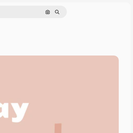
Поиск по изображению
Поиск