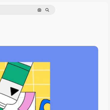
Поиск по изображению
Поиск