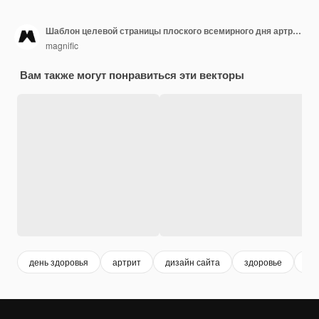
Шаблон целевой страницы плоского всемирного дня артрита
magnific
Вам также могут понравиться эти векторы
день здоровья
артрит
дизайн сайта
здоровье
ме