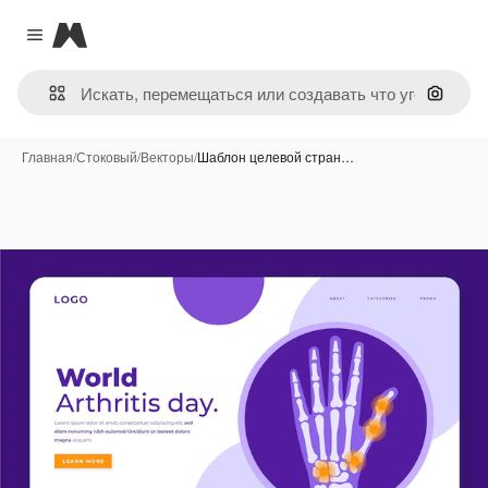
Magnific
Close menu
Поиск 
Главная
/
Стоковый
/
Векторы
/
Шаблон целевой стран…