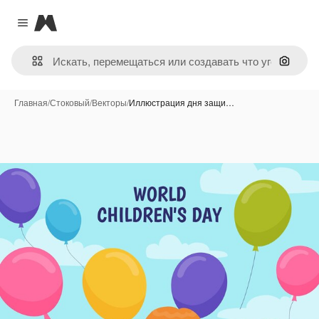
Magnific
Close menu
Поиск 
Главная
/
Стоковый
/
Векторы
/
Иллюстрация дня защи…