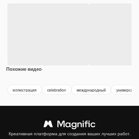
Похожие видео
Premium
Premium
Сгенерировано с помощью ИИ
иллюстрация
celebration
международный
универсальн
Креативная платформа для создания ваших лучших работ.