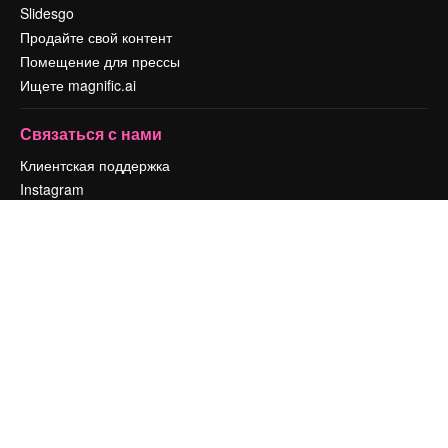
Slidesgo
Продайте свой контент
Помещение для прессы
Ищете magnific.ai
Связаться с нами
Клиентская поддержка
Instagram
YouTube
LinkedIn
TikTok
Discord
X
Reddit
Copyright © 2010-
2026
Freepik Company S.L.U.
Все права защищены
.